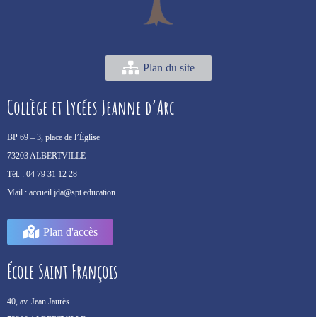
Plan du site
Collège et Lycées Jeanne d’Arc
BP 69 –
3, place de l’Église
73203 ALBERTVILLE
Tél. :
04 79 31 12 28
Mail :
accueil.jda@spt.education
Plan d'accès
École Saint François
40, av. Jean Jaurès