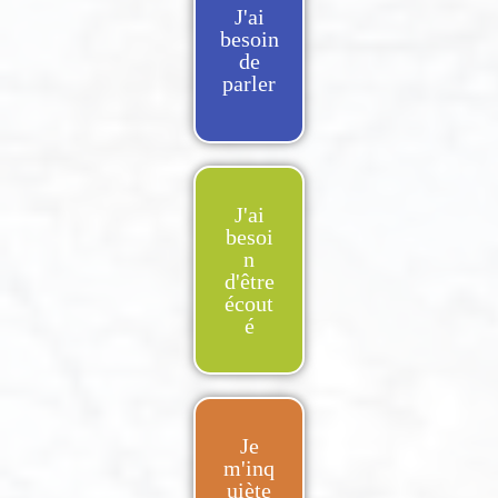
J'ai
besoin
de
parler
J'ai
besoi
n
d'être
écout
é
Je
m'inq
uiète