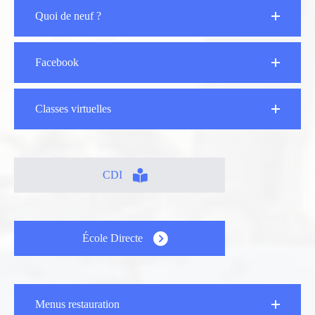
Quoi de neuf ?
Facebook
Classes virtuelles
CDI
École Directe
Menus restauration