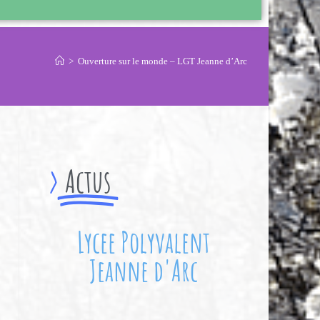
>
Ouverture sur le monde – LGT Jeanne d’Arc
>
Actus
Lycee Polyvalent
Jeanne d'Arc