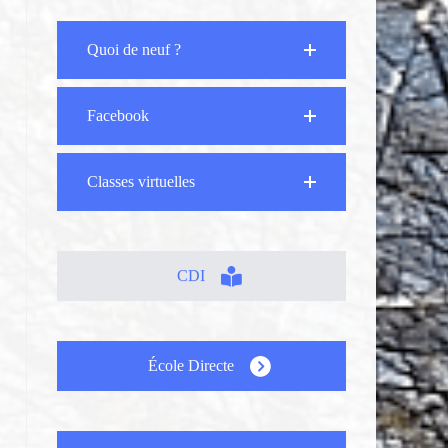
Quoi de neuf ?
Facebook
Classes virtuelles
CDI
École Directe