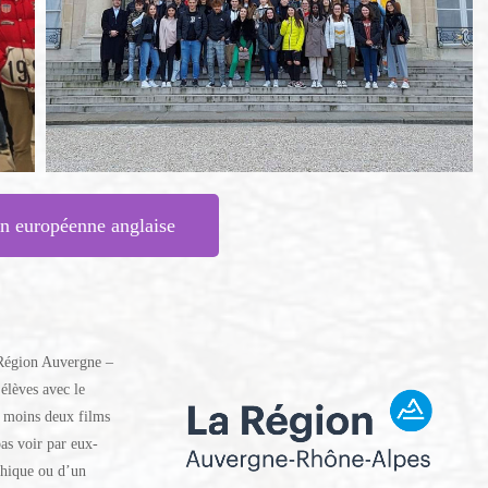
on européenne anglaise
a Région Auvergne –
élèves avec le
u moins deux films
pas voir par eux-
phique ou d’un