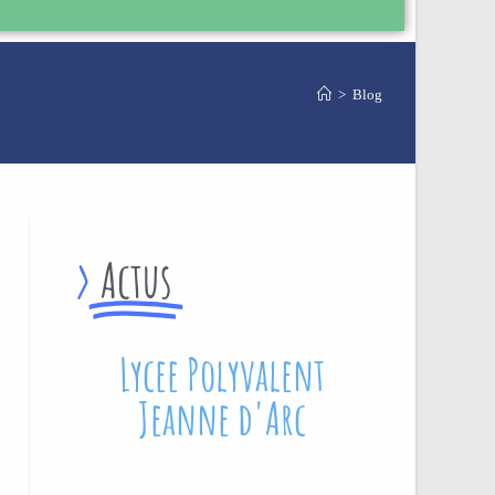
>
Blog
>
Actus
Lycee Polyvalent
Jeanne d'Arc