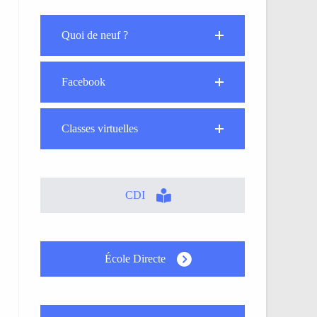
Quoi de neuf ?
Facebook
Classes virtuelles
CDI
École Directe