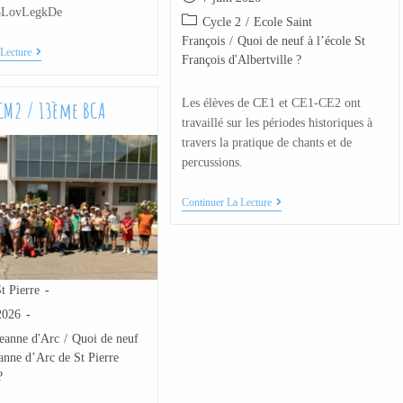
8LovLegkDe
Cycle 2
/
Ecole Saint
François
/
Quoi de neuf à l’école St
Lecture
François d'Albertville ?
Les élèves de CE1 et CE1-CE2 ont
CM2 / 13ème BCA
travaillé sur les périodes historiques à
travers la pratique de chants et de
percussions.
Continuer La Lecture
t Pierre
2026
eanne d'Arc
/
Quoi de neuf
eanne d’Arc de St Pierre
?