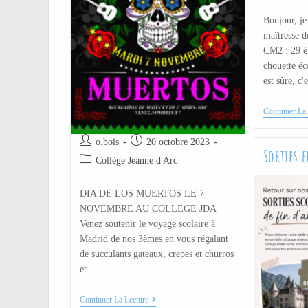
Bonjour, j
maîtresse d
CM2 : 29 él
chouette éc
est sûre, c
Continuer La 
o.bois
20 octobre 2023
Sorties 
Collège Jeanne d'Arc
DIA DE LOS MUERTOS LE 7
NOVEMBRE AU COLLEGE JDA
Venez soutenir le voyage scolaire à
Madrid de nos 3èmes en vous régalant
de succulants gateaux, crepes et churros
et…
Continuer La Lecture