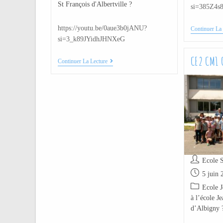
St François d'Albertville ?
si=385Z4s
https://youtu.be/0aue3b0jANU?
Continuer La 
si=3_k89JYidhJHNXeG
CE2 CM1 
Continuer La Lecture
Ecole S
5 juin 
Ecole J
à l’école J
d’Albigny 