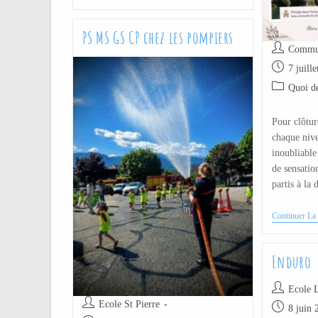
PS MS GS CP chez les pompiers
Commun
7 juill
Quoi de
Pour clôtur
chaque niv
inoubliable
de sensatio
partis à la
Continuer La 
Enduro
Ecole L
Ecole St Pierre
8 juin 