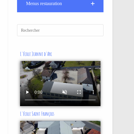
Menus restauration
L'école Jeanne d'Arc
L'école Saint François