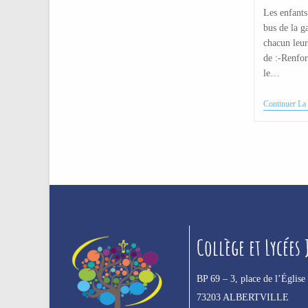
Les enfants
bus de la g
chacun leur
de :-Renfor
le…
Continuer La 
Collège et Lycées
BP 69 –
3, place de l’Église
73203 ALBERTVILLE