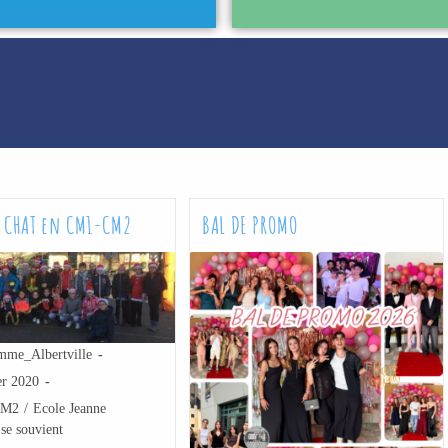
e CHAT en CM1-CM2
BAL DE PROMO
mme_Albertville
er 2020
CM2
/
Ecole Jeanne
se souvient