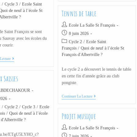
2
/
Cycle 3
/
Ecole Saint
Quoi de neuf à l’école St
Tennis de table
Albertville ?
Ecole La Salle St François
de Saint François se sont
8 juin 2026
u Sauvay avec les écoles du
Cycle 2
/
Ecole Saint
r courir.
François
/
Quoi de neuf à l’école St
François d'Albertville ?
Lecture
Le cycle 2 a découvert le tennis de table
en cette fin d'année grâce au club
x Saisies
pongiste.
 ABDECHAKOUR
Continuer La Lecture
2026
1
/
Cycle 2
/
Cycle 3
/
Ecole
ois
/
Quoi de neuf à l’école
Projet musique
 d'Albertville ?
Ecole La Salle St François
outu.be/ETgU5LYHO_c?
7 juin 2026