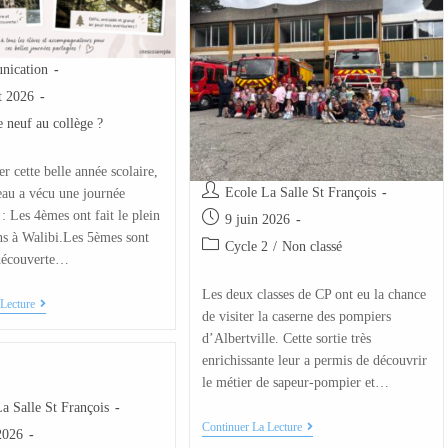
ication
et 2026
 neuf au collège ?
er cette belle année scolaire,
Ecole La Salle St François
eau a vécu une journée
 : Les 4èmes ont fait le plein
9 juin 2026
ns à Walibi.Les 5èmes sont
Cycle 2
/
Non classé
 découverte…
Les deux classes de CP ont eu la chance
Lecture
de visiter la caserne des pompiers
d’Albertville. Cette sortie très
enrichissante leur a permis de découvrir
le métier de sapeur-pompier et…
a Salle St François
Continuer La Lecture
2026