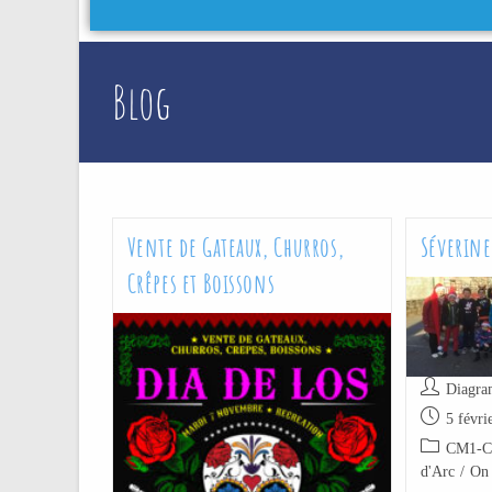
Blog
Vente de Gateaux, Churros,
Séverin
Crêpes et Boissons
Diagra
5 févri
CM1-
d'Arc
/
On 