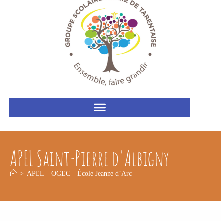
APEL Saint-Pierre d'Albigny
>
APEL – OGEC – École Jeanne d’Arc