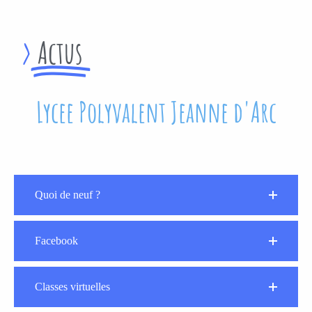
>
Actus
Lycee Polyvalent Jeanne d'Arc
Quoi de neuf ?
Facebook
Classes virtuelles