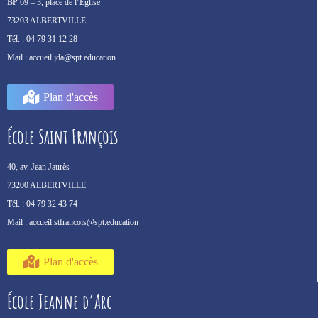
BP 69 –
3, place de l’Église
73203 ALBERTVILLE
Tél. :
04 79 31 12 28
Mail :
accueil.jda@spt.education
Plan d'accès
École Saint François
40, av. Jean Jaurès
73200 ALBERTVILLE
Tél. :
04 79 32 43 74
Mail :
accueil.stfrancois@spt.education
Plan d'accès
École Jeanne d’Arc