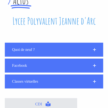
>
Actus
Lycee Polyvalent Jeanne d'Arc
Quoi de neuf ?
Facebook
Classes virtuelles
CDI