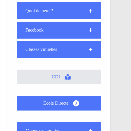
Quoi de neuf ?
Facebook
Classes virtuelles
CDI
École Directe
Menus restauration