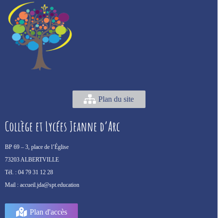
Plan du site
Collège et Lycées Jeanne d’Arc
BP 69 –
3, place de l’Église
73203 ALBERTVILLE
Tél. :
04 79 31 12 28
Mail :
accueil.jda@spt.education
Plan d'accès