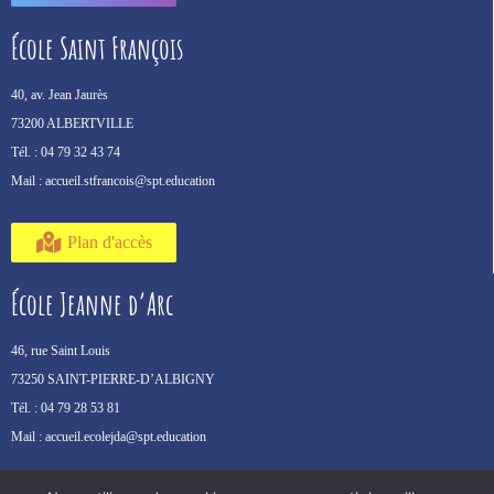
École Saint François
40, av. Jean Jaurès
73200 ALBERTVILLE
Tél. :
04 79 32 43 74
Mail :
accueil.stfrancois@spt.education
Plan d'accès
École Jeanne d’Arc
46, rue Saint Louis
73250 SAINT-PIERRE-D’ALBIGNY
Tél. :
04 79 28 53 81
Mail :
accueil.ecolejda@spt.education