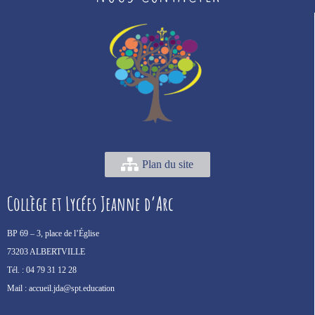
Plan du site
Collège et Lycées Jeanne d’Arc
BP 69 –
3, place de l’Église
73203 ALBERTVILLE
Tél. :
04 79 31 12 28
Mail :
accueil.jda@spt.education