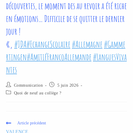
découvertes, le moment des au revoir a été riche
en émotions… Difficile de se quitter le dernier
jour !
«‚
#JDA
#EchangeScolaire
#Allemagne
#Gamme
rtingen
#AmitiéFrancoAllemande
#LanguesViva
ntes
Communication
5 juin 2026
Quoi de neuf au collège ?
Article précédent
VALENCE