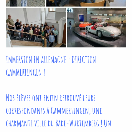
IMMERSION EN ALLEMAGNE : DIRECTION
GAMMERTINGEN !
Nos élèves ont enfin retrouvé leurs
correspondants à Gammertingen, une
charmante ville du Bade-Wurtemberg ! Un