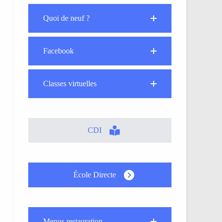
Quoi de neuf ?
Facebook
Classes virtuelles
CDI
École Directe
Menus restauration