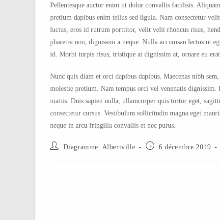
Pellentesque auctor enim ut dolor convallis facilisis. Aliquam 
pretium dapibus enim tellus sed ligula. Nam consectetur velit
luctus, eros id rutrum porttitor, velit velit rhoncus risus, 
pharetra non, dignissim a neque. Nulla accumsan lectus ut eg
id. Morbi turpis risus, tristique at dignissim at, ornare eu erat
Nunc quis diam et orci dapibus dapibus. Maecenas nibh sem, dic
molestie pretium. Nam tempus orci vel venenatis dignissim. P
mattis. Duis sapien nulla, ullamcorper quis tortor eget, sag
consectetur cursus. Vestibulum sollicitudin magna eget mauris
neque in arcu fringilla convallis et nec purus.
Diagramme_Albertville
6 décembre 2019