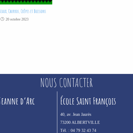
eaux, Churros, Crêpes et Boissons
20 octobre 2023
NOUS CONTACTER
 Jeanne d’Arc
École Saint François
40, av. Jean Jaurès
73200 ALBERTVILLE
Tél. :
04 79 32 43 74