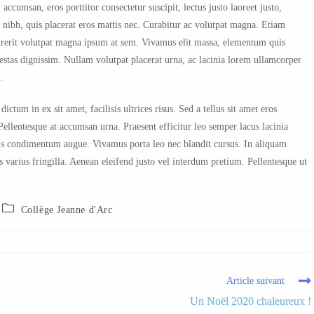
accumsan, eros porttitor consectetur suscipit, lectus justo laoreet justo,
 nibh, quis placerat eros mattis nec. Curabitur ac volutpat magna. Etiam
hendrerit volutpat magna ipsum at sem. Vivamus elit massa, elementum quis
estas dignissim. Nullam volutpat placerat urna, ac lacinia lorem ullamcorper
.
tum in ex sit amet, facilisis ultrices risus. Sed a tellus sit amet eros
ellentesque at accumsan urna. Praesent efficitur leo semper lacus lacinia
ittis condimentum augue. Vivamus porta leo nec blandit cursus. In aliquam
 varius fringilla. Aenean eleifend justo vel interdum pretium. Pellentesque ut
Collège Jeanne d'Arc
Article suivant
Un Noël 2020 chaleureux !