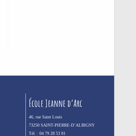
École Jeanne d’Arc
46, rue Saint Louis
73250 SAINT-PIERRE-D’ALBIGNY
Tél. :
04 79 28 53 81