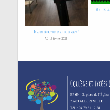
Vente de Gat
Et si on découvrait la vie de demain ?
13 février 2021
Collège et Lycées
BP 69 –
3, place de l’Église
73203 ALBERTVILLE
Tél. :
04 79 31 12 28