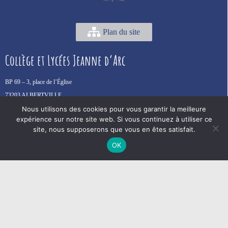
Plan du site
Collège et Lycées Jeanne d’Arc
BP 69 –
3, place de l’Église
73203 ALBERTVILLE
Tél. :
04 79 31 12 28
Nous utilisons des cookies pour vous garantir la meilleure
expérience sur notre site web. Si vous continuez à utiliser ce
Mail :
accueil.jda@spt.education
site, nous supposerons que vous en êtes satisfait.
OK
Plan d'accès
École Saint François
40, av. Jean Jaurès
73200 ALBERTVILLE
Tél. :
04 79 32 43 74