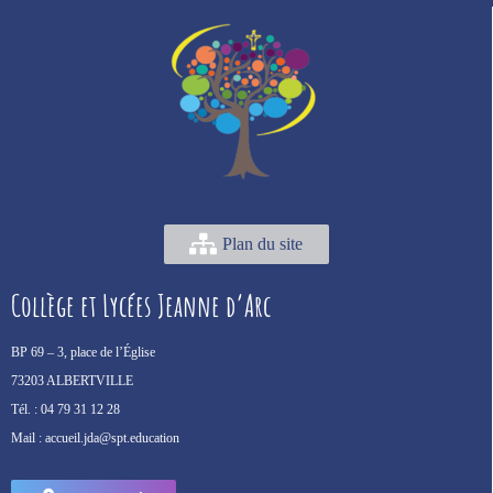
Plan du site
Collège et Lycées Jeanne d’Arc
BP 69 –
3, place de l’Église
73203 ALBERTVILLE
Tél. :
04 79 31 12 28
Mail :
accueil.jda@spt.education