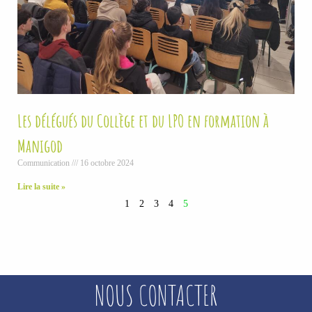
Les délégués du Collège et du LPO en formation à
Manigod
Communication
16 octobre 2024
Lire la suite »
1
2
3
4
5
NOUS CONTACTER