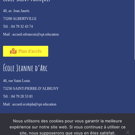
40, av. Jean Jaurès
73200 ALBERTVILLE
Tél. :
04 79 32 43 74
Mail :
accueil.stfrancois@spt.education
Plan d'accès
École Jeanne d’Arc
46, rue Saint Louis
73250 SAINT-PIERRE-D’ALBIGNY
Tél. :
04 79 28 53 81
Mail :
accueil.ecolejda@spt.education
Nous utilisons des cookies pour vous garantir la meilleure
Plan d'accès
expérience sur notre site web. Si vous continuez à utiliser ce
site, nous supposerons que vous en êtes satisfait.