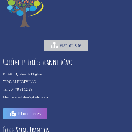
Plan du site
Collège et Lycées Jeanne d’Arc
BP 69 –
3, place de l’Église
73203 ALBERTVILLE
Tél. :
04 79 31 12 28
Mail :
accueil.jda@spt.education
Plan d'accès
École Saint François