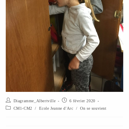
Diagramme_Albertville
6 février 2020
CM1-CM2
/
Ecole Jeanne d'Arc
/
On se souvient