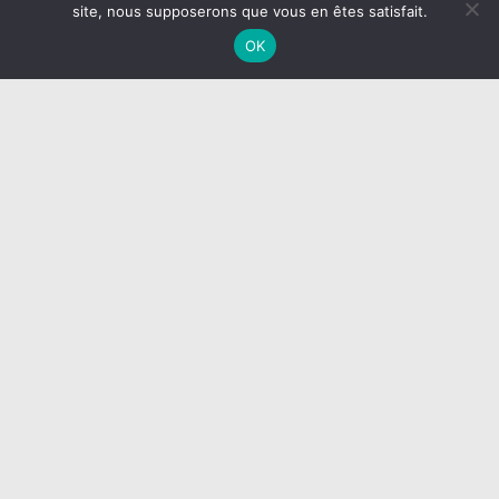
site, nous supposerons que vous en êtes satisfait.
OK
Plan d'accès
École Saint François
40, av. Jean Jaurès
73200 ALBERTVILLE
Tél. :
04 79 32 43 74
Mail :
accueil.stfrancois@spt.education
Plan d'accès
École Jeanne d’Arc
46, rue Saint Louis
73250 SAINT-PIERRE-D’ALBIGNY
Tél. :
04 79 28 53 81