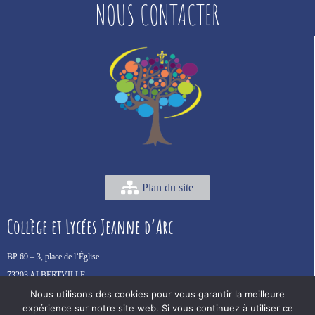
NOUS CONTACTER
Plan du site
Collège et Lycées Jeanne d’Arc
BP 69 –
3, place de l’Église
73203 ALBERTVILLE
Nous utilisons des cookies pour vous garantir la meilleure
Tél. :
04 79 31 12 28
expérience sur notre site web. Si vous continuez à utiliser ce
Mail :
accueil.jda@spt.education