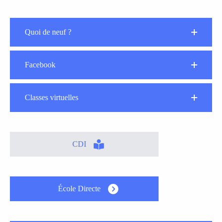
Quoi de neuf ?
Facebook
Classes virtuelles
CDI
École Directe