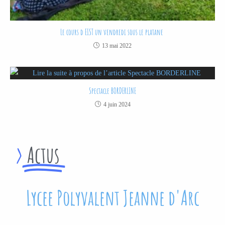
Le cours d EIST un vendredi sous le platane
13 mai 2022
Spectacle BORDERLINE
4 juin 2024
>
Actus
Lycee Polyvalent Jeanne d'Arc