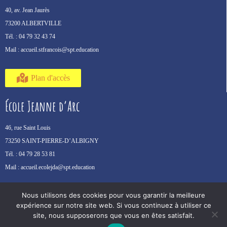
40, av. Jean Jaurès
73200 ALBERTVILLE
Tél. :
04 79 32 43 74
Mail :
accueil.stfrancois@spt.education
Plan d'accès
École Jeanne d’Arc
46, rue Saint Louis
73250 SAINT-PIERRE-D’ALBIGNY
Tél. :
04 79 28 53 81
Mail :
accueil.ecolejda@spt.education
Plan d'accès
Nous utilisons des cookies pour vous garantir la meilleure
expérience sur notre site web. Si vous continuez à utiliser ce
site, nous supposerons que vous en êtes satisfait.