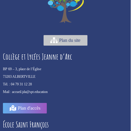
Plan du site
Collège et Lycées Jeanne d’Arc
BP 69 –
3, place de l’Église
73203 ALBERTVILLE
Tél. :
04 79 31 12 28
Mail :
accueil.jda@spt.education
Plan d'accès
École Saint François