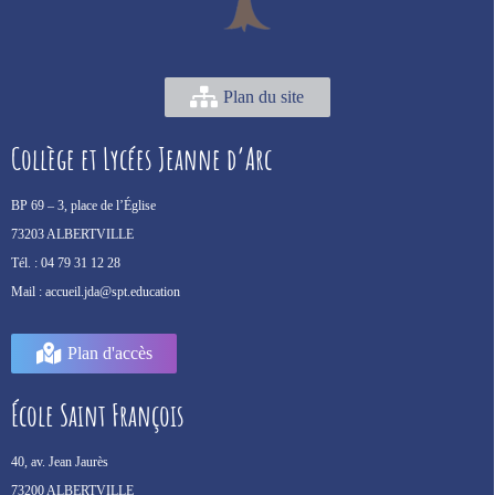
Plan du site
Collège et Lycées Jeanne d’Arc
BP 69 –
3, place de l’Église
73203 ALBERTVILLE
Tél. :
04 79 31 12 28
Mail :
accueil.jda@spt.education
Plan d'accès
École Saint François
40, av. Jean Jaurès
73200 ALBERTVILLE