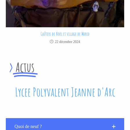
Goûters de Noël et village de Marco
22 décembre 2024
>
Actus
Lycee Polyvalent Jeanne d'Arc
Quoi de neuf ?