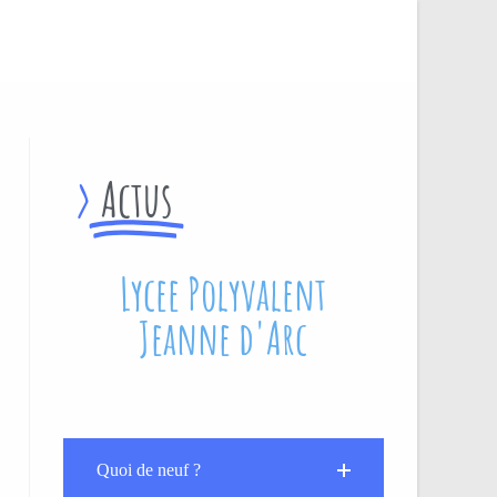
>
Actus
Lycee Polyvalent
Jeanne d'Arc
Quoi de neuf ?