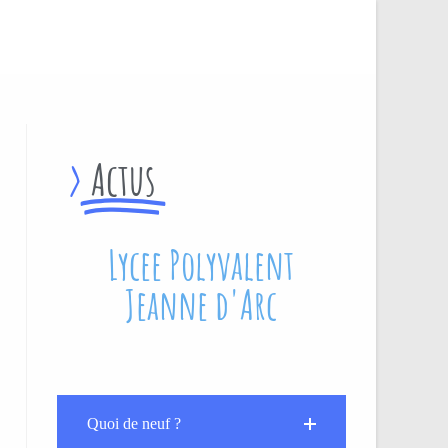
>
Actus
Lycee Polyvalent
Jeanne d'Arc
Quoi de neuf ?