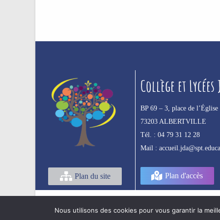
Collège et Lycées
BP 69 –
3, place de l’Église
73203 ALBERTVILLE
Tél. :
04 79 31 12 28
Mail :
accueil.jda@spt.educa
Plan d'accès
Plan du site
Nous utilisons des cookies pour vous garantir la meill