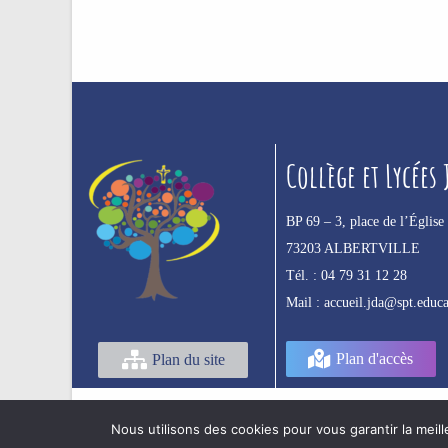
Collège et Lycées
BP 69 –
3, place de l’Église
73203 ALBERTVILLE
Tél. :
04 79 31 12 28
Mail :
accueil.jda@spt.educa
Plan d'accès
Plan du site
Nous utilisons des cookies pour vous garantir la meill