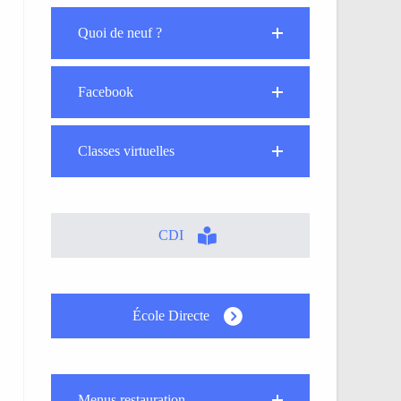
Quoi de neuf ?
Facebook
Classes virtuelles
CDI
École Directe
Menus restauration