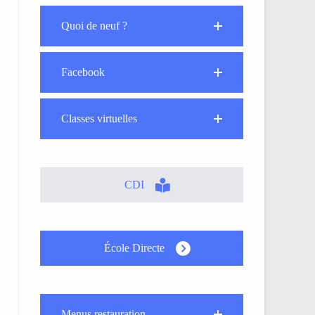
Quoi de neuf ?
Facebook
Classes virtuelles
CDI
École Directe
Menus restauration