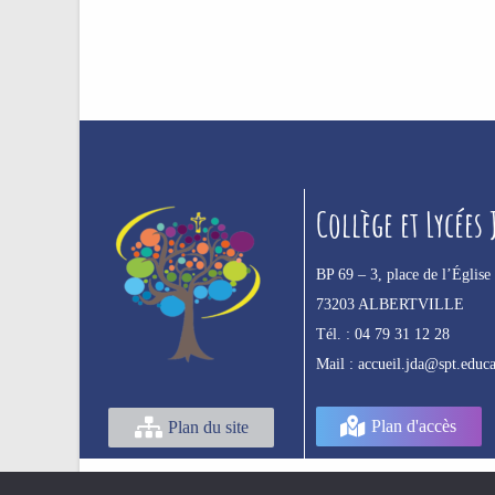
Collège et Lycées
BP 69 –
3, place de l’Église
73203 ALBERTVILLE
Tél. :
04 79 31 12 28
Mail :
accueil.jda@spt.educa
Plan d'accès
Plan du site