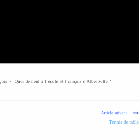
çois
/
Quoi de neuf à l’école St François d'Albertville ?
Article suivant
Tennis de table