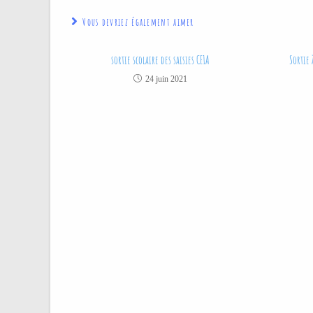
Vous devriez également aimer
sortie scolaire des saisies CE1A
Sortie 
24 juin 2021