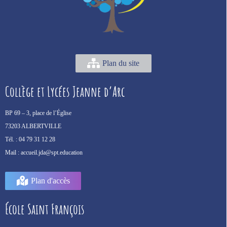
Plan du site
Collège et Lycées Jeanne d’Arc
BP 69 –
3, place de l’Église
73203 ALBERTVILLE
Tél. :
04 79 31 12 28
Mail :
accueil.jda@spt.education
Plan d'accès
École Saint François