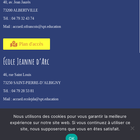
40, av. Jean Jaurès
73200 ALBERTVILLE
Tél. :
04 79 32 43 74
Mail :
accueil.stfrancois@spt.education
Plan d'accès
École Jeanne d’Arc
46, rue Saint Louis
73250 SAINT-PIERRE-D’ALBIGNY
Tél. :
04 79 28 53 81
Mail :
accueil.ecolejda@spt.education
Nous utilisons des cookies pour vous garantir la meilleure
Plan d'accès
expérience sur notre site web. Si vous continuez à utiliser ce
site, nous supposerons que vous en êtes satisfait.
OK