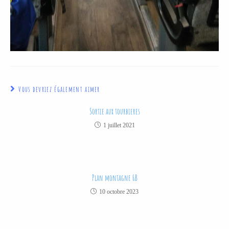
Article précédent
parc des oiseaux à villars les dombes
Article suivant
JDA Mag n°23
Vous devriez également aimer
Sortie aux tourbieres
1 juillet 2021
Plan montagne 6B
10 octobre 2023