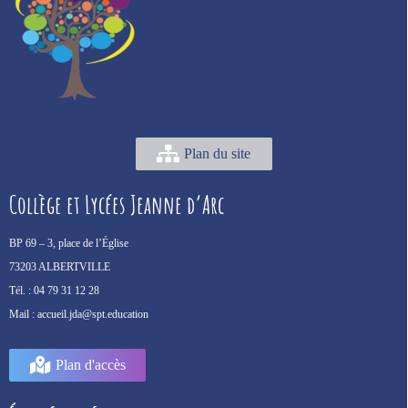
Plan du site
Collège et Lycées Jeanne d’Arc
BP 69 –
3, place de l’Église
73203 ALBERTVILLE
Tél. :
04 79 31 12 28
Mail :
accueil.jda@spt.education
Plan d'accès