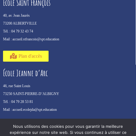
École Saint François
40, av. Jean Jaurès
73200 ALBERTVILLE
Tél. :
04 79 32 43 74
Mail :
accueil.stfrancois@spt.education
Plan d'accès
École Jeanne d’Arc
46, rue Saint Louis
73250 SAINT-PIERRE-D’ALBIGNY
Tél. :
04 79 28 53 81
Mail :
accueil.ecolejda@spt.education
Plan d'accès
Nous utilisons des cookies pour vous garantir la meilleure
expérience sur notre site web. Si vous continuez à utiliser ce