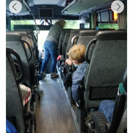
Voici quelques photos de notre sortie aux Tourbières le 3 juin 2021, les
CE1A.
Ecole La Salle St François
24 juin 2021
Non classé
/
Quoi de neuf à l’école St François
d'Albertville ?