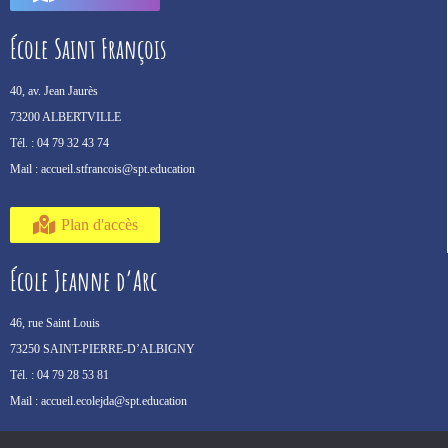
École Saint François
40, av. Jean Jaurès
73200 ALBERTVILLE
Tél. :
04 79 32 43 74
Mail :
accueil.stfrancois@spt.education
Plan d'accès
École Jeanne d’Arc
46, rue Saint Louis
73250 SAINT-PIERRE-D’ALBIGNY
Tél. :
04 79 28 53 81
Mail :
accueil.ecolejda@spt.education