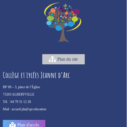
Plan du site
Collège et Lycées Jeanne d’Arc
BP 69 –
3, place de l’Église
73203 ALBERTVILLE
Tél. :
04 79 31 12 28
Mail :
accueil.jda@spt.education
Plan d'accès