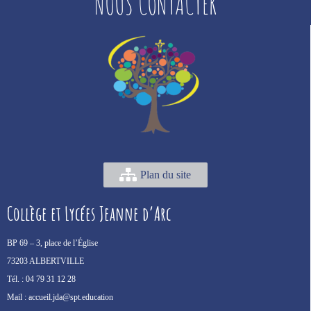
NOUS CONTACTER
Plan du site
Collège et Lycées Jeanne d’Arc
BP 69 –
3, place de l’Église
73203 ALBERTVILLE
Tél. :
04 79 31 12 28
Mail :
accueil.jda@spt.education