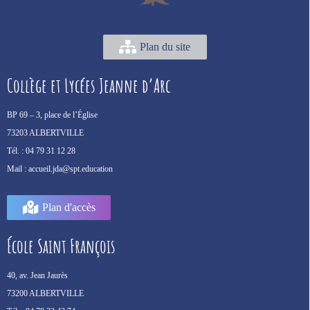
Plan du site
Collège et Lycées Jeanne d’Arc
BP 69 –
3, place de l’Église
73203 ALBERTVILLE
Tél. :
04 79 31 12 28
Mail :
accueil.jda@spt.education
Plan d'accès
École Saint François
40, av. Jean Jaurès
73200 ALBERTVILLE