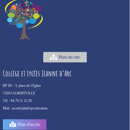
Plan du site
Collège et Lycées Jeanne d’Arc
BP 69 –
3, place de l’Église
73203 ALBERTVILLE
Tél. :
04 79 31 12 28
Mail :
accueil.jda@spt.education
Plan d'accès