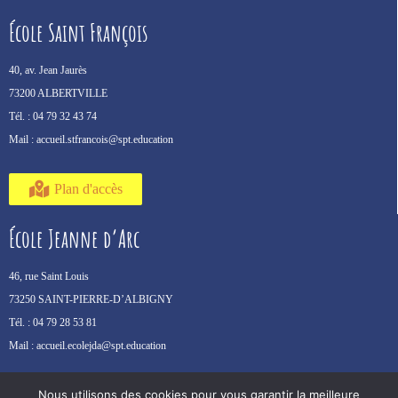
École Saint François
40, av. Jean Jaurès
73200 ALBERTVILLE
Tél. :
04 79 32 43 74
Mail :
accueil.stfrancois@spt.education
Plan d'accès
École Jeanne d’Arc
46, rue Saint Louis
73250 SAINT-PIERRE-D’ALBIGNY
Tél. :
04 79 28 53 81
Mail :
accueil.ecolejda@spt.education
Plan d'accès
Nous utilisons des cookies pour vous garantir la meilleure