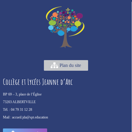
Plan du site
Collège et Lycées Jeanne d’Arc
BP 69 –
3, place de l’Église
73203 ALBERTVILLE
Tél. :
04 79 31 12 28
Mail :
accueil.jda@spt.education